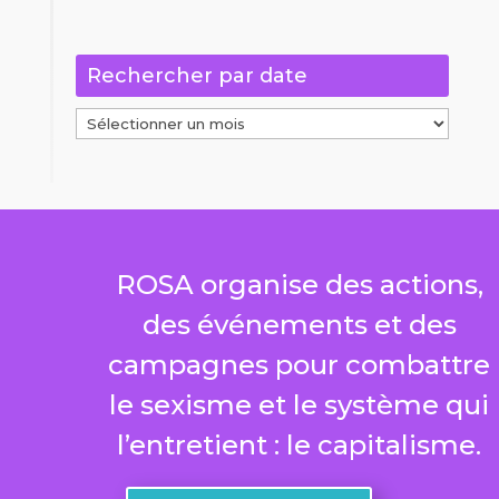
catégories
Rechercher par date
Rechercher
par
date
ROSA organise des actions,
des événements et des
campagnes pour combattre
le sexisme et le système qui
l’entretient : le capitalisme.