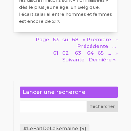
les discriminations sont « normalisées »
dès le plus jeune âge. En Belgique,
l’écart salarial entre hommes et femmes
est encore de 21%.
Page
63
sur 68
« Première
«
Précédente
…
61
62
63
64
65
…
»
Suivante
Dernière »
Lancer une recherche
#LeFaitDeLaSemaine
(9)