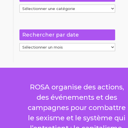
Afficher
par
catégories
Rechercher par date
Rechercher
par
date
ROSA organise des actions,
des événements et des
campagnes pour combattre
le sexisme et le système qui